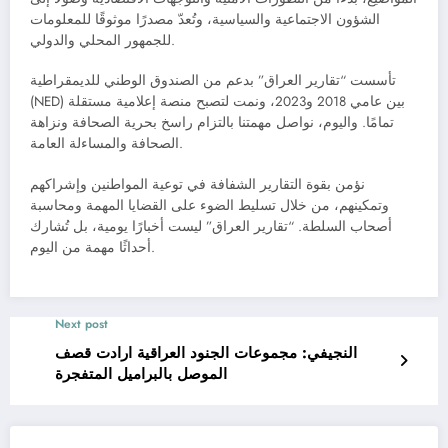
الشؤون الاجتماعية والسياسية، وتُعدّ مصدرًا موثوقًا للمعلومات
للجمهور المحلي والدولي.
تأسست “تقارير العراق” بدعم من الصندوق الوطني للديمقراطية
(NED) بين عامي 2018 و2023، ونمت لتصبح منصة إعلامية مستقلة
تمامًا. واليوم، نواصل مهمتنا بالتزام راسخ بحرية الصحافة ونزاهة
الصحافة والمساءلة العامة.
نؤمن بقوة التقارير الشفافة في توعية المواطنين وإشراكهم
وتمكينهم، من خلال تسليط الضوء على القضايا المهمة ومحاسبة
أصحاب السلطة. “تقارير العراق” ليست أخبارًا يومية، بل تُشارك
أحداثًا مهمة من اليوم.
Next post
النجيفي: مجموعات الجنود العراقية ارادت قصف
الموصل بالبراميل المتفجرة