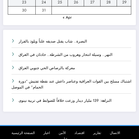
23
24
25
26
27
28
29
30
31
« Apr
البصرة.. شاب يقتل صديقه علناً ويلوذ بالفرار
النهر.. وسيلة انتحار وهروب من الشرطة.. حادثان في العراق
معركة بالرصاص الحي جنوبي العراق
اشتباك مسلح بين القوات العراقية وعناصر داعش عند نقطة تفتيش “دورة
الحمام” في الموصل
النزاهة: 139 مليار دينار وزعت خلافاً للضوابط في تربية نينوى
الاتصال
تقاریر
اقتصـاد
الأمن
اخبار
الصفحة الرئيسية
عنا