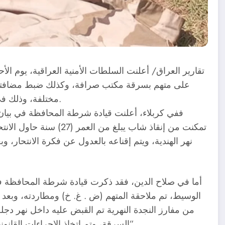
تقاریر العراق/ أعلنت السلطات الأمنية العراقية، يوم ال
على متهم بسرقة مكتب صرافة، وكذلك ضبط مضافتين
مختلفة، وذلك في حوادث منفصلة بمحافظات كربلاء وصلاح الدين وديالى.
ففي كربلاء، أعلنت قيادة شرطة المحافظة في بيان
تمكنت من إنقاذ شاب يبلغ
نهر الهندية، ويتم إقناعه بالعدول عن فكرة الانتحار،
أما في صلاح الدين، فقد ذكرت قيادة شرطة المحافظة ف
الوسيط، تم ملاحقة المتهم (ض . غ. خ) ومطاردته، وبعد 
من مفارز النجدة النهرية تم القبض عليه داخل نهر دجلة،
السرقة، وتم اتخاذ الإجراءات القانونية الأصولية بحقه تحت إشراف القضاء لينال جزاءه العادل”.