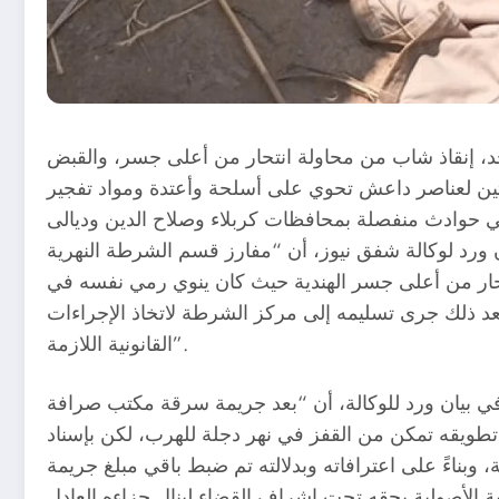
أحد، إنقاذ شاب من محاولة انتحار من أعلى جسر، والقبض
 لعناصر داعش تحوي على أسلحة وأعتدة ومواد تفجير
 ورد لوكالة شفق نيوز، أن “مفارز قسم الشرطة النهرية
 من العمر (27) سنة حاول الانتحار من أعلى جسر الهندية حيث كان ينوي رمي نفسه في
 وبعد ذلك جرى تسليمه إلى مركز الشرطة لاتخاذ الإجراءات
القانونية اللازمة”.
ي بيان ورد للوكالة، أن “بعد جريمة سرقة مكتب صرافة
تطويقه تمكن من القفز في نهر دجلة للهرب، لكن بإسناد
 وبناءً على اعترافاته وبدلالته تم ضبط باقي مبلغ جريمة